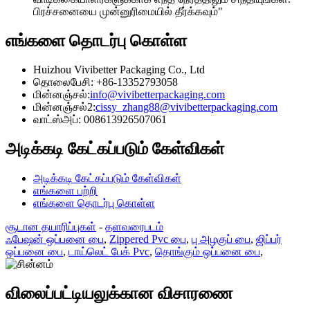
பிரச்சனையை முன்னுரிமையில் தீர்க்கவும்"
எங்களை தொடர்பு கொள்ள
Huizhou Vivibetter Packaging Co., Ltd
தொலைபேசி: +86-13352793058
மின்னஞ்சல்:
info@vivibetterpackaging.com
மின்னஞ்சல்2:
cissy_zhang88@vivibetterpackaging.com
வாட்ஸ்அப்: 008613926507061
அடிக்கடி கேட்கப்படும் கேள்விகள்
அடிக்கடி கேட்கப்படும் கேள்விகள்
எங்களை பற்றி
எங்களை தொடர்பு கொள்ள
சூடான தயாரிப்புகள்
-
தளவரைபடம்
ஃபேஷன் ஒப்பனை பை
,
Zippered Pvc பை
,
பு அழகுப் பை
,
ஜிப்பர்
ஒப்பனை பை
,
டாய்லெட் பேக் Pvc
,
தொங்கும் ஒப்பனை பை
,
விலைப்பட்டியலுக்கான விசாரணை