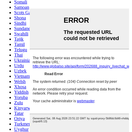
Somali
Samoan
Scots Gaelic
Shona
Sindhi
Sundanese
Swahili
Tajik
Tamil
Telugu
Thai
Ukrainian
Urdu
Uzbek
Vietnamese
Welsh
Xhosa
Yiddish
Yoruba
Zulu
Kinyarwanda
Tatar
Oriya
Turkmen
Uyghur