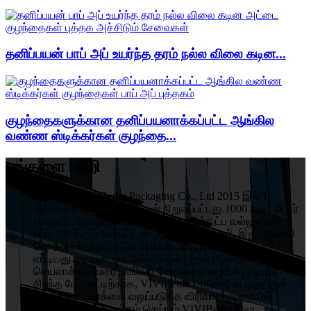
தனிப்பயன் பாப் அப் உயர்ந்த தரம் நல்ல விலை கடின...
குழந்தைகளுக்கான தனிப்பயனாக்கப்பட்ட ஆங்கில
வண்ண ஸ்டிக்கர்கள் குழந்தை...
எங்களை பற்றி
HuiZhou VIVIBetter Packaging Co., Ltd 2015 இல் 1
மில்லியன் யுவான் முதலீட்டில் நிறுவப்பட்டது.1000 சதுர மீட்டர்
கொண்ட தொழிற்சாலையில் 5 தொழில்நுட்ப வல்லுநர்கள்
உட்பட 50 க்கும் மேற்பட்ட ஊழியர்கள் உள்ளனர், இது ஆண்டு
மொத்த உற்பத்தி மதிப்பு 5 மில்லியன் யுவானை
எட்டியது.வடிவமைப்பு, அச்சிடுதல் முதல் பிந்தைய
செயலாக்கம் வரை நாங்கள் சேவையை வழங்க முடியும்.
சிறந்த மேம்பாட்டிற்காக, VIVIBetter அதன் போட்டித்திறன்
மற்றும் செல்வாக்கை வலுப்படுத்த விரிவான முறையில்
மேம்படுத்தி சீர்திருத்தம் செய்யும்.VIVIBetter முழு