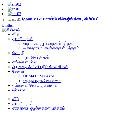
HuiZhou VIVIBetter பேக்கேஜிங் கோ., லிமிடெட்.
English
வீடு
தயாரிப்புகள்
சாதாரண குழந்தைகள் புத்தகம்
அசாதாரண குழந்தைகள் புத்தகம்
செய்தி
மற்ற செய்திகள்
எங்களை பற்றி
அடிக்கடி கேட்கப்படும் கேள்விகள்
சேவை
OEM/ODM சேவை
உத்தரவாதக் கொள்கை
எங்களை தொடர்பு கொள்ள
மற்றவை
வீடு
தயாரிப்புகள்
சாதாரண குழந்தைகள் புத்தகம்