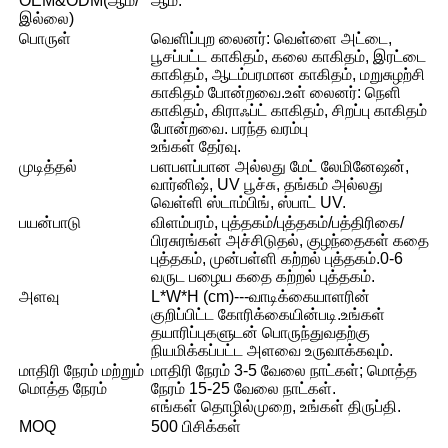
OEM&ODM(ஆம்/
ஆம்.
இல்லை)
பொருள்
வெளிப்புற லைனர்: வெள்ளை அட்டை,
பூசப்பட்ட காகிதம், கலை காகிதம், இரட்டை
காகிதம், ஆடம்பரமான காகிதம், மறுசுழற்சி
காகிதம் போன்றவை.உள் லைனர்: நெளி
காகிதம், கிராஃப்ட் காகிதம், சிறப்பு காகிதம்
போன்றவை. பரந்த வரம்பு
உங்கள் தேர்வு.
முடித்தல்
பளபளப்பான அல்லது மேட் லேமினேஷன்,
வார்னிஷ், UV பூச்சு, தங்கம் அல்லது
வெள்ளி ஸ்டாம்பிங், ஸ்பாட் UV.
பயன்பாடு
விளம்பரம், புத்தகம்/புத்தகம்/பத்திரிகை/
பிரசுரங்கள் அச்சிடுதல், குழந்தைகள் கதை
புத்தகம், முன்பள்ளி கற்றல் புத்தகம்.0-6
வருட பழைய கதை கற்றல் புத்தகம்.
அளவு
L*W*H (cm)---வாடிக்கையாளரின்
குறிப்பிட்ட கோரிக்கையின்படி.உங்கள்
தயாரிப்புகளுடன் பொருந்துவதற்கு
நியமிக்கப்பட்ட அளவை உருவாக்கவும்.
மாதிரி நேரம் மற்றும்
மாதிரி நேரம் 3-5 வேலை நாட்கள்; மொத்த
மொத்த நேரம்
நேரம் 15-25 வேலை நாட்கள்.
எங்கள் தொழில்முறை, உங்கள் திருப்தி.
MOQ
500 பிசிக்கள்