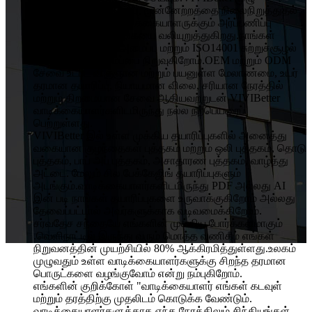
ஊழியர்களின் பங்கேற்பு, முன்னேற்றத்தை நிலைநிறுத்துதல்
மற்றும் ஒவ்வொரு வாடிக்கையாளருக்கும் அர்ப்பணிப்பு
போன்ற தரக் கொள்கையை வலியுறுத்துகிறது.நாங்கள்
ISO9001 தர உறுதி அமைப்பு மற்றும் ISO14001 சுற்றுச்சூழல்
மேலாண்மை அமைப்பை நிறுவுகிறோம்.OEM மற்றும் ODM
சேவை உட்பட விஞ்ஞான மற்றும் பயனுள்ள மேலாண்மை, உயர்
தரமான தயாரிப்பு, நியாயமான விலை, சரியான நேரத்தில்
மற்றும் திறமையான சேவை ஆகியவற்றுடன் VIVIBetter
வாடிக்கையாளர்களிடமிருந்து நல்ல நற்பெயரைப்
பெற்றுள்ளது.
VIVIBetter இல் உள்ள முக்கிய தயாரிப்புகளில் அனைத்து
வகையான குழந்தைகள் புத்தகம் மற்றும் ஒலி புத்தகம், தொடு
புத்தகம், பாப் அப் புத்தகம், அசாதாரண புத்தகம், வாழ்த்து
அட்டை. மேலும் சில பேக்கேஜிங் தயாரிப்புகளும்
அடங்கும்.வாடிக்கையாளர்களிடமிருந்து PDF அல்லது AI
இன் படி நாங்கள் தயாரிப்புகளை உருவாக்குகிறோம் அல்லது
தேவைப்பட்டால் அவர்களுக்காக வடிவமைக்கிறோம்.
சர்வதேச சந்தையே எங்களின் முக்கிய போர்க்களமாகும்
.வெளிநாட்டில் இருந்து வரும் மொத்த வணிகம் எங்கள்
நிறுவனத்தின் முயற்சியில் 80% ஆக்கிரமித்துள்ளது.உலகம்
முழுவதும் உள்ள வாடிக்கையாளர்களுக்கு சிறந்த தரமான
பொருட்களை வழங்குவோம் என்று நம்புகிறோம்.
எங்களின் குறிக்கோள் "வாடிக்கையாளர் எங்கள் கடவுள்
மற்றும் தரத்திற்கு முதலிடம் கொடுக்க வேண்டும்.
வாடிக்கையாளர்களுக்காக எந்த நேரத்திலும் சிந்தியுங்கள்.